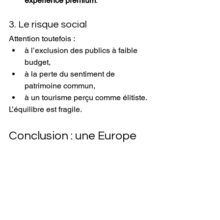
expérience premium
.
3. Le risque social
Attention toutefois :
à l’exclusion des publics à faible 
budget,
à la perte du sentiment de 
patrimoine commun,
à un tourisme perçu comme élitiste.
L’équilibre est fragile.
Conclusion : une Europe 
touristique sous 
conditions
La Fontaine de Trevi payante n’est pas 
une anecdote.
C’est un 
signal fort
 d’un tourisme 