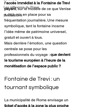
l’accès immédiat à la Fontaine de Trevi 
Les réflexions du Provo
payant
, sur le modèle de ce que Venise 
a déjà mis en place pour sa 
Destinations
fréquentation journalière. Une mesure 
symbolique, tant la fontaine incarne 
l’idée même de patrimoine universel, 
gratuit et ouvert à tous.
Mais derrière l’émotion, une question 
centrale se pose pour les 
professionnels du voyage : 
que devient 
le tourisme européen à l’heure de la 
monétisation de l’espace public ?
Fontaine de Trevi : un 
tournant symbolique
La municipalité de Rome envisage un 
ticket d’accès à la zone la plus proche 