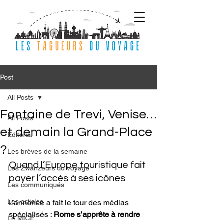
Post
All Posts
Fontaine de Trevi, Venise…
All Posts
et demain la Grand-Place
Editorial
?
Les brèves de la semaine
Quand l’Europe touristique fait 
Les Zwanzeurs du voyage
payer l’accès à ses icônes
Les communiqués
Les articles
L’annonce a fait le tour des médias 
spécialisés : 
Rome s’apprête à rendre 
Le MICE