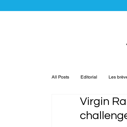
All Posts
Editorial
Les brèv
Virgin Rai
Le MICE
Les réflexions du
challeng