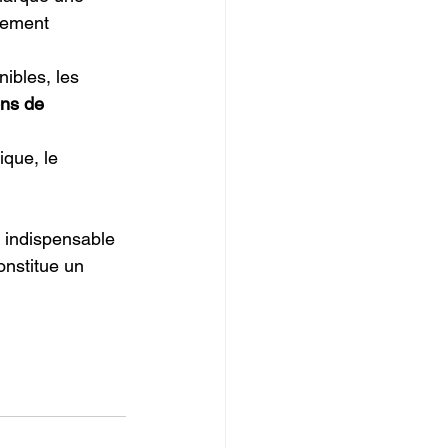
llement 
nibles, les 
ons de 
ique, le 
 indispensable 
onstitue un 