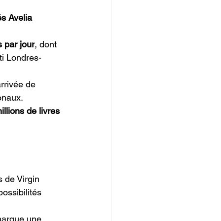
és Avelia 
s par jour
, dont 
rti Londres-
arrivée de 
onaux. 
llions de livres 
s de Virgin 
ssibilités 
 marque une 