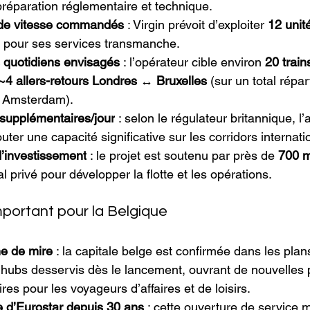
réparation réglementaire et technique.
nde vitesse commandés
 : Virgin prévoit d’exploiter 
12 unit
) pour ses services transmanche. 
s quotidiens envisagés
 : l’opérateur cible environ 
20 train
~4 allers-retours Londres ↔ Bruxelles
 (sur un total répa
, Amsterdam). 
supplémentaires/jour
 : selon le régulateur britannique, l’
outer une capacité significative sur les corridors internati
d’investissement
 : le projet est soutenu par près de 
700 mi
al privé pour développer la flotte et les opérations.
mportant pour la Belgique
ne de mire
 : la capitale belge est confirmée dans les plan
hubs desservis dès le lancement, ouvrant de nouvelles po
aires pour les voyageurs d’affaires et de loisirs.
 d’Eurostar depuis 30 ans
 : cette ouverture de service