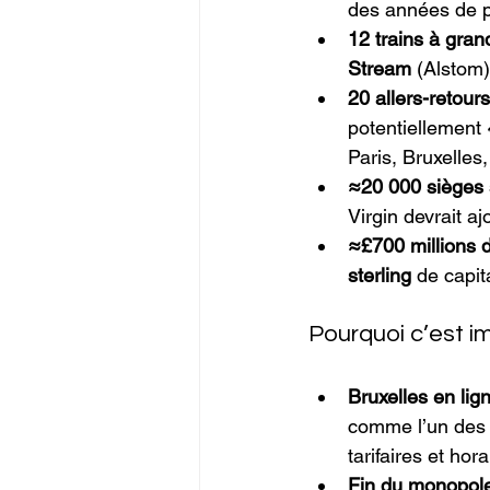
des années de p
12 trains à gra
Stream
 (Alstom
20 allers-retour
potentiellement 
Paris, Bruxelles
≈20 000 sièges 
Virgin devrait aj
≈£700 millions 
sterling
 de capit
Pourquoi c’est i
Bruxelles en lig
comme l’un des 
tarifaires et hor
Fin du monopole