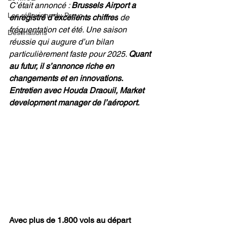
C’était annoncé : 
Brussels Airport a 
Les réflexions du Provo
enregistré d’excellents chiffres
 de 
fréquentation cet été. Une saison 
Destinations
réussie qui augure d’un bilan 
particulièrement faste pour 2025. 
Quant 
au futur, il s’annonce riche en 
changements et en innovations.
Entretien avec Houda Draouil, Market 
development manager de l’aéroport.
Avec plus de 1.800 vols au départ 