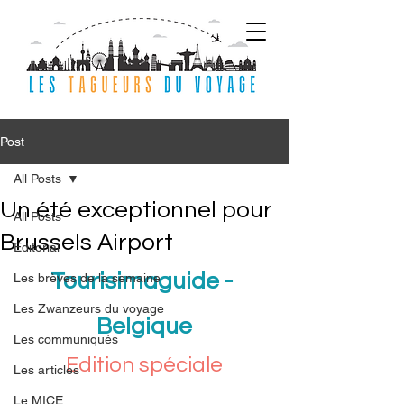
Post
All Posts
Un été exceptionnel pour
All Posts
Brussels Airport
Editorial
Tourisimaguide - 
Les brèves de la semaine
Les Zwanzeurs du voyage
Belgique
Les communiqués
Edition spéciale
Les articles
Le MICE