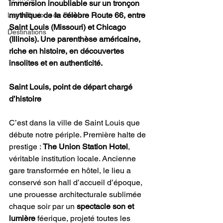
immersion inoubliable sur un tronçon 
mythique de la célèbre Route 66, entre 
Les réflexions du Provo
Saint Louis (Missouri) et Chicago 
Destinations
(Illinois). Une parenthèse américaine, 
riche en histoire, en découvertes 
insolites et en authenticité.
Saint Louis, point de départ chargé 
d’histoire
C’est dans la ville de Saint Louis que 
débute notre périple. Première halte de 
prestige : 
The Union Station Hotel
, 
véritable institution locale. Ancienne 
gare transformée en hôtel, le lieu a 
conservé son hall d’accueil d’époque, 
une prouesse architecturale sublimée 
chaque soir par un 
spectacle son et 
lumière
 féerique, projeté toutes les 