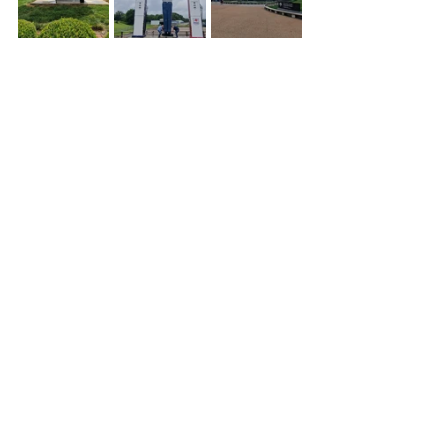
https://video.wixstatic.com/video/07593d_a3f
b474f23fa4ecc99cf12879d7979df/480p/mp4
/file.mp4
Les articles