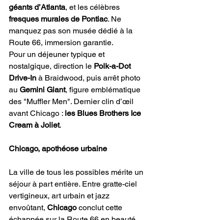
géants d’Atlanta
, et les célèbres 
fresques murales de Pontiac
. Ne 
manquez pas son musée dédié à la 
Route 66, immersion garantie.
Pour un déjeuner typique et 
nostalgique, direction le 
Polk-a-Dot 
Drive-In
 à Braidwood, puis arrêt photo 
au 
Gemini Giant
, figure emblématique 
des "Muffler Men". Dernier clin d’œil 
avant Chicago : 
les Blues Brothers Ice 
Cream à Joliet
.
Chicago, apothéose urbaine
La ville de tous les possibles mérite un 
séjour à part entière. Entre gratte-ciel 
vertigineux, art urbain et jazz 
envoûtant, 
Chicago
 conclut cette 
échappée sur la Route 66 en beauté.