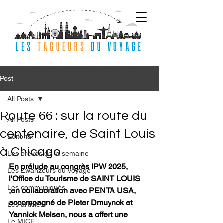
Post
All Posts
Route 66 : sur la route du
All Posts
centenaire, de Saint Louis
Editorial
à Chicago
Les brèves de la semaine
En prélude au congrès IPW 2025, 
Les Zwanzeurs du voyage
l'Office du Tourisme de SAINT LOUIS 
Les communiqués
,en collaboration avec PENTA USA, 
accompagné de Pieter Dmuynck et 
Les articles
Yannick Melsen, nous a offert une 
Le MICE