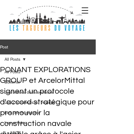
Post
All Posts
PONANT EXPLORATIONS
All Posts
GROUP et ArcelorMittal
Editorial
signent un protocole
Les brèves de la semaine
d'accord stratégique pour
Les Zwanzeurs du voyage
promouvoir la
Les communiqués
construction navale
Les articles
Le MICE