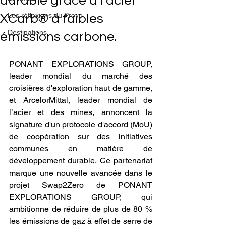
durable grâce à l'acier
Les réflexions du Provo
XCarb® à faibles
Destinations
émissions carbone.
PONANT EXPLORATIONS GROUP, 
leader mondial du marché des 
croisières d'exploration haut de gamme, 
et ArcelorMittal, leader mondial de 
l’acier et des mines, annoncent la 
signature d'un protocole d'accord (MoU) 
de coopération sur des initiatives 
communes en matière de 
développement durable. Ce partenariat 
marque une nouvelle avancée dans le 
projet Swap2Zero de PONANT 
EXPLORATIONS GROUP, qui 
ambitionne de réduire de plus de 80 % 
les émissions de gaz à effet de serre de 