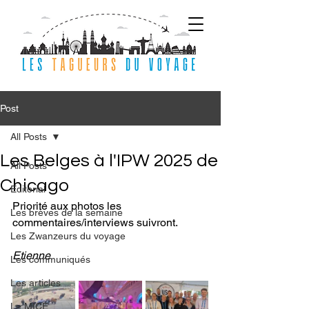
Post
All Posts
Les Belges à l'IPW 2025 de
All Posts
Chicago
Editorial
Priorité aux photos les 
Les brèves de la semaine
commentaires/interviews suivront.
Les Zwanzeurs du voyage
Etienne
Les communiqués
Les articles
Le MICE