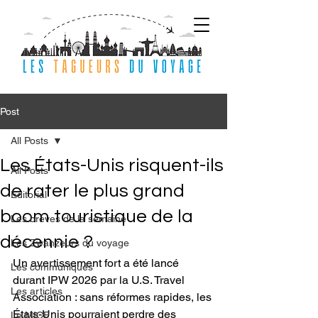
Post
All Posts
Les États-Unis risquent-ils
All Posts
de rater le plus grand
Editorial
boom touristique de la
Les brèves de la semaine
décennie ?
Les Zwanzeurs du voyage
Un avertissement fort a été lancé 
Les communiqués
durant IPW 2026 par la U.S. Travel 
Les articles
Association : sans réformes rapides, les 
États-Unis pourraient perdre des 
Le MICE