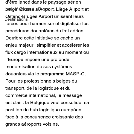
d’être lancé dans le paysage aérien 
belge. Brussels Airport, Liège Airport et 
Les réflexions du Provo
Ostend-Bruges Airport unissent leurs 
Destinations
forces pour harmoniser et digitaliser les 
procédures douanières du fret aérien.
Derrière cette initiative se cache un 
enjeu majeur : simplifier et accélérer les 
flux cargo internationaux au moment où 
l’Europe impose une profonde 
modernisation de ses systèmes 
douaniers via le programme MASP-C.
Pour les professionnels belges du 
transport, de la logistique et du 
commerce international, le message 
est clair : la Belgique veut consolider sa 
position de hub logistique européen 
face à la concurrence croissante des 
grands aéroports voisins.