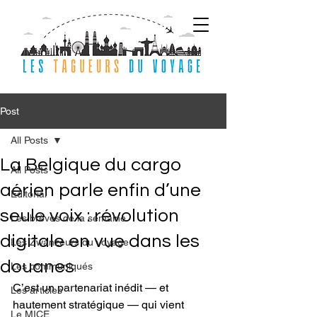
Post
All Posts
La Belgique du cargo
All Posts
aérien parle enfin d’une
Editorial
seule voix : révolution
Les brèves de la semaine
digitale en vue dans les
Les Zwanzeurs du voyage
douanes
Les communiqués
C’est un partenariat inédit — et 
Les articles
hautement stratégique — qui vient 
Le MICE