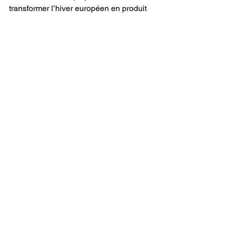
transformer l’hiver européen en produit 
touristique premium.
Les marchés de Noël, les villes moins 
bondées et les températures plus 
douces en Méditerranée deviennent 
désormais des arguments 
commerciaux majeurs.
Cette stratégie pourrait inspirer 
rapidement d’autres groupes de 
croisières.
Conclusion
Avec cette annonce, Holland America 
Line ne lance pas seulement quelques 
nouvelles croisières.