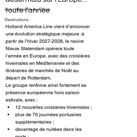
toute l’année
Les réflexions du Provo
Destinations
Holland America Line vient d’annoncer 
une évolution stratégique majeure :à 
partir de l’hiver 2027-2028, le navire 
Nieuw Statendam opérera toute 
l’année en Europe, avec des croisières 
hivernales en Méditerranée et des 
itinéraires de marchés de Noël au 
départ de Rotterdam.
Le groupe renforce ainsi fortement sa 
présence européenne hors saison 
estivale, avec :
12 nouvelles croisières hivernales ;
plus de 70 journées portuaires 
supplémentaires ;
davantage de nuitées dans les 
ports ;