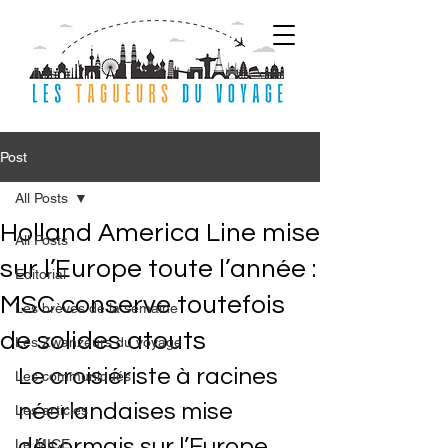
Post
All Posts
Holland America Line mise
All Posts
sur l’Europe toute l’année :
Editorial
MSC conserve toutefois
Les brèves de la semaine
de solides atouts
Les Zwanzeurs du voyage
Le croisiériste à racines 
Les communiqués
néerlandaises mise 
Les articles
désormais sur l’Europe… 
Le MICE