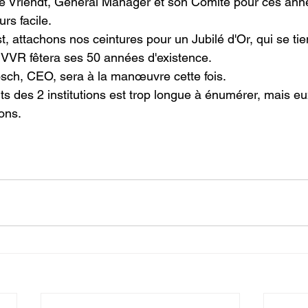
e Vriendt, General Manager et son Comité pour ces ann
urs facile.
st, attachons nos ceintures pour un Jubilé d'Or, qui se ti
 VVR fêtera ses 50 années d'existence.
ch, CEO, sera à la manœuvre cette fois.
ts des 2 institutions est trop longue à énumérer, mais eu
ions.