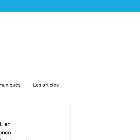
muniqués
Les articles
l, en 
ence.