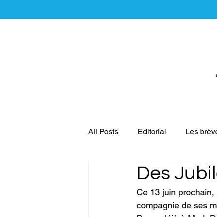
All Posts
Editorial
Les brèv
Des Jubi
Le MICE
Les réflexions du
Ce 13 juin prochain, 
compagnie de ses mem