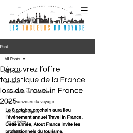
Post
All Posts
Découvrez l’offre
All Posts
touristique de la France
Editorial
lors de Travel in France
Les brèves de la semaine
2025
Les Zwanzeurs du voyage
Le 8 octobre prochain aura lieu 
Les communiqués
l’événement annuel Travel in France. 
Les articles
Cette année, Atout France invite les 
professionnels du tourisme, 
Le MICE