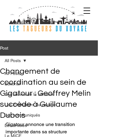
Post
All Posts
Changement de
All Posts
coordination au sein de
Editorial
Gigatour : Geoffrey Melin
Les brèves de la semaine
succède à Guillaume
Les Zwanzeurs du voyage
Dubois
Les communiqués
Gigatour annonce une transition 
Les articles
importante dans sa structure 
Le MICE