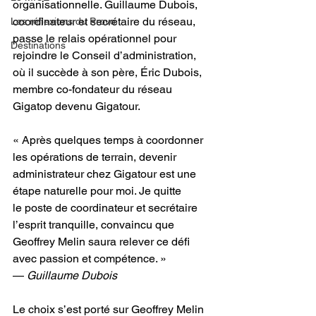
organisationnelle. Guillaume Dubois, 
coordinateur et secrétaire du réseau, 
Les réflexions du Provo
passe le relais opérationnel pour 
Destinations
rejoindre le Conseil d’administration, 
où il succède à son père, Éric Dubois, 
membre co-fondateur du réseau 
Gigatop devenu Gigatour.
« Après quelques temps à coordonner 
les opérations de terrain, devenir 
administrateur chez Gigatour est une 
étape naturelle pour moi. Je quitte 
le poste de coordinateur et secrétaire 
l’esprit tranquille, convaincu que 
Geoffrey Melin saura relever ce défi 
avec passion et compétence. » 
— 
Guillaume Dubois
Le choix s’est porté sur Geoffrey Melin 