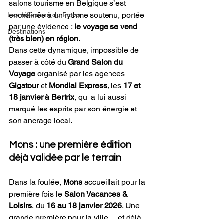
salons tourisme en Belgique s’est 
enchaînée à un rythme soutenu, portée 
Les réflexions du Provo
par une évidence : 
le voyage se vend 
Destinations
(très bien) en région
.
Dans cette dynamique, impossible de 
passer à côté du 
Grand Salon du 
Voyage
 organisé par les agences 
Gigatour
 et 
Mondial Express
, les 
17 et 
18 janvier à Bertrix
, qui a lui aussi 
marqué les esprits par son énergie et 
son ancrage local.
Mons : une première édition 
déjà validée par le terrain
Dans la foulée, 
Mons
 accueillait pour la 
première fois le 
Salon Vacances & 
Loisirs
, du 
16 au 18 janvier 2026
. Une 
grande première pour la ville… et déjà 