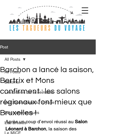
Post
All Posts
Barchon a lancé la saison,
All Posts
Bertrix et Mons
Editorial
confirment : les salons
Les brèves de la semaine
régionaux font mieux que
Les Zwanzeurs du voyage
Bruxelles !
Les communiqués
Après un coup d’envoi réussi au 
Salon 
Les articles
Léonard à Barchon
, la saison des 
Le MICE